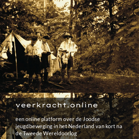
Ga
naar
de
inhoud
veerkracht.online
een online platform over de Joodse
jeugdbeweging in het Nederland van kort na
de Tweede Wereldoorlog