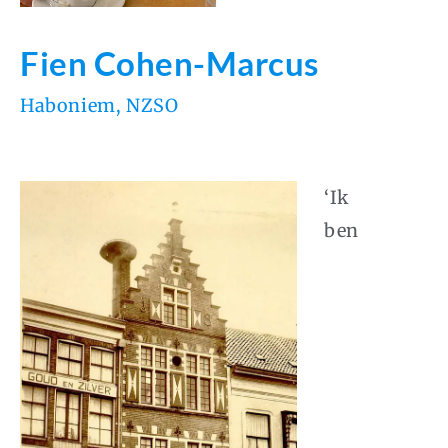
Fien Cohen-Marcus
Haboniem
,
NZSO
‘Ik
ben