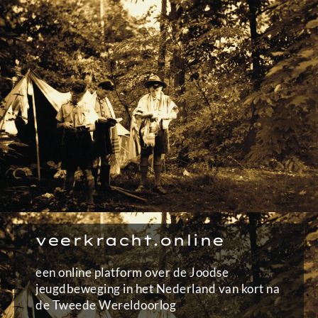
Ga
naar
de
inhoud
veerkracht.online
een online platform over de Joodse
jeugdbeweging in het Nederland van kort na
de Tweede Wereldoorlog