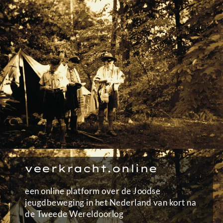
Ga
naar
de
inhoud
veerkracht.online
een online platform over de Joodse
jeugdbeweging in het Nederland van kort na
de Tweede Wereldoorlog