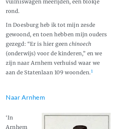
vuilniswagen meerijden, een blokje
rond.
In Doesburg heb ik tot mijn zesde
gewoond, en toen hebben mijn ouders
gezegd: “Er is hier geen
chinoech
(onderwijs) voor de kinderen,” en we
zijn naar Arnhem verhuisd waar we
1
aan de Statenlaan 109 woonden.
Naar Arnhem
‘In
Arnhem