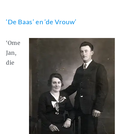
‘De Baas’ en ‘de Vrouw’
‘Ome
Jan,
die