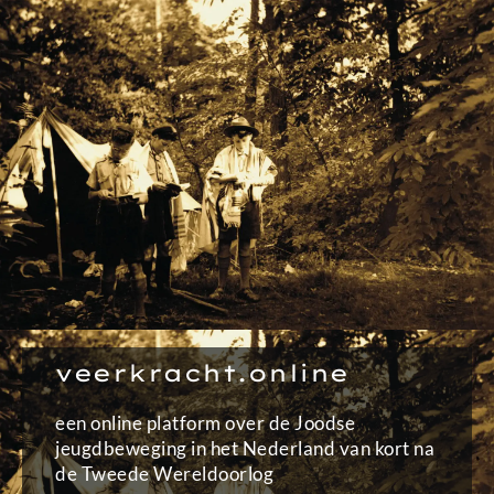
Ga
naar
de
inhoud
veerkracht.online
een online platform over de Joodse
jeugdbeweging in het Nederland van kort na
de Tweede Wereldoorlog