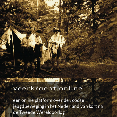
Ga
naar
de
inhoud
veerkracht.online
een online platform over de Joodse
jeugdbeweging in het Nederland van kort na
de Tweede Wereldoorlog