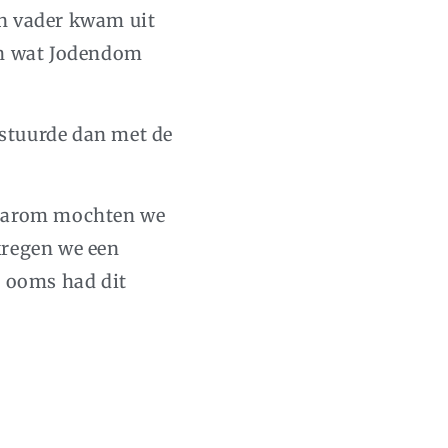
jn vader kwam uit
ch wat Jodendom
 stuurde dan met de
 daarom mochten we
kregen we een
n ooms had dit