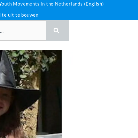
 Youth Movements in the Netherlands (English)
ite uit te bouwen