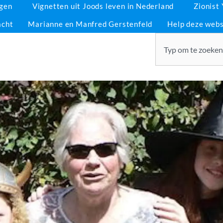
ngen
Vignetten uit Joods leven in Nederland
Zionist
acht
Marianne en Manfred Gerstenfeld
Help deze webs
Zoeken