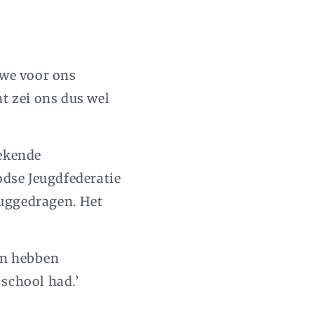
 we voor ons
t zei ons dus wel
bekende
odse Jeugdfederatie
ruggedragen. Het
an hebben
school had.’