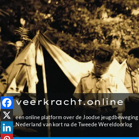
Ga
naar
de
inhoud
veerkracht.online
een online platform over de Joodse jeugdbeweging 
Nederland van kort na de Tweede Wereldoorlog