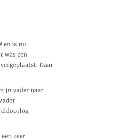
 en is nu
er was een
overgeplaatst. Daar
mijn vader naar
 vader
reldoorlog
 een zeer