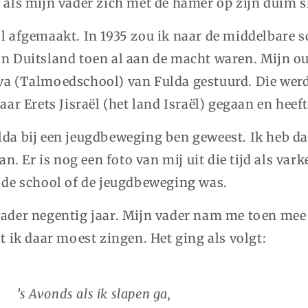
d als mijn vader zich met de hamer op zijn duim s
ol afgemaakt. In 1935 zou ik naar de middelbare 
 in Duitsland toen al aan de macht waren. Mijn o
iva (Talmoedschool) van Fulda gestuurd. Die werd
aar Erets Jisraël (het land Israël) gegaan en heeft
lda bij een jeugdbeweging ben geweest. Ik heb d
 Er is nog een foto van mij uit die tijd als vark
n de school of de jeugdbeweging was.
tvader negentig jaar. Mijn vader nam me toen me
at ik daar moest zingen. Het ging als volgt:
’s Avonds als ik slapen ga,