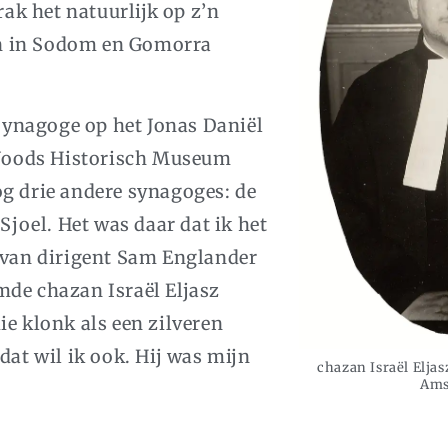
rak het natuurlijk op z’n
ben in Sodom en Gomorra
 Synagoge op het Jonas Daniël
t Joods Historisch Museum
og drie andere synagoges: de
Sjoel. Het was daar dat ik het
g van dirigent Sam Englander
mde chazan Israël Eljasz
ie klonk als een zilveren
dat wil ik ook. Hij was mijn
chazan Israël Elja
Ams