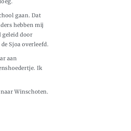
loeg.
school gaan. Dat
uders hebben mij
 geleid door
 de Sjoa overleefd.
aar aan
enshoedertje. Ik
e naar Winschoten.