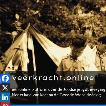
Ga
naar
de
inhoud
veerkracht.online
een online platform over de Joodse jeugdbeweging 
Nederland van kort na de Tweede Wereldoorlog