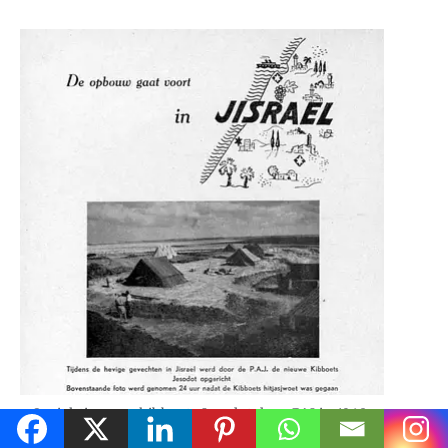
Oprichting van kibboets Jesodot door PAJ in 1948,
Hasjalsjelet, jrg. 2, nr. 11, 1948