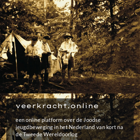
Ga
naar
de
inhoud
veerkracht.online
een online platform over de Joodse
jeugdbeweging in het Nederland van kort na
de Tweede Wereldoorlog