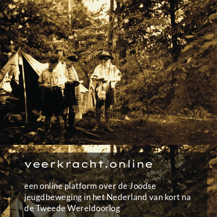
Ga
naar
de
inhoud
veerkracht.online
een online platform over de Joodse
jeugdbeweging in het Nederland van kort na
de Tweede Wereldoorlog