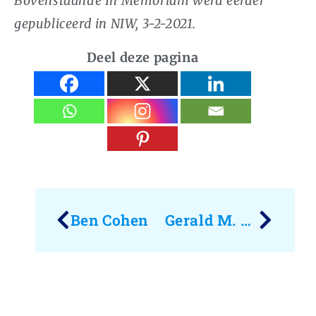
Bovenstaande In Memoriam werd eerder
gepubliceerd in NIW, 3-2-2021.
Deel deze pagina
Vorige
Volg
Ben Cohen
Gerald M. Steinberg