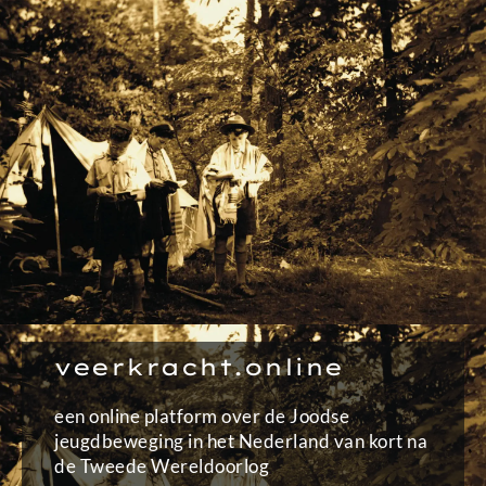
Ga
naar
de
inhoud
veerkracht.online
een online platform over de Joodse
jeugdbeweging in het Nederland van kort na
de Tweede Wereldoorlog