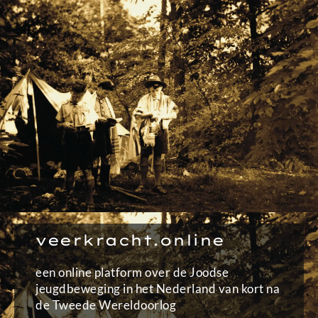
Ga
naar
de
inhoud
veerkracht.online
een online platform over de Joodse
jeugdbeweging in het Nederland van kort na
de Tweede Wereldoorlog