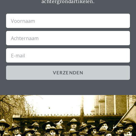
achtergrondartikelen.
Voornaam
Achternaam
E-
mail
VERZENDEN