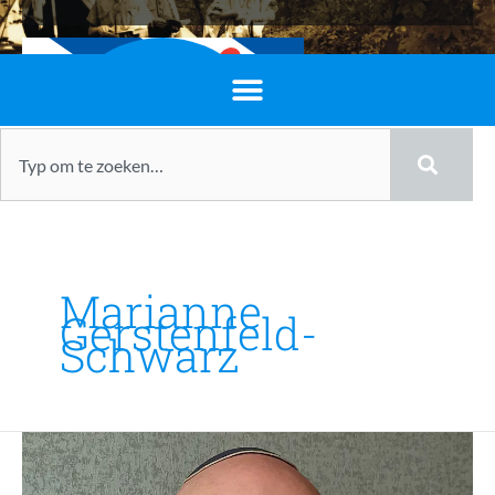
Friesland in de
Zoeken
onderduik
Marianne
Gerstenfeld-
Schwarz
Dan
Gerstenfeld