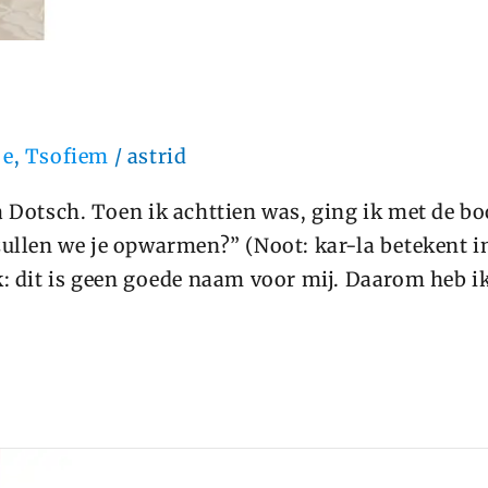
oe
,
Tsofiem
/
astrid
 Dotsch. Toen ik achttien was, ging ik met de bo
zullen we je opwarmen?” (Noot: kar-la betekent i
k: dit is geen goede naam voor mij. Daarom heb i