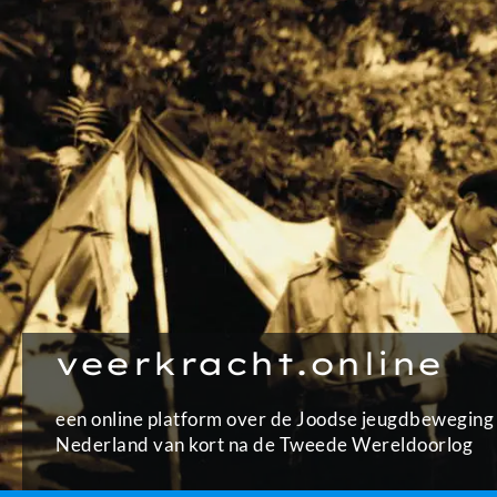
Ga
naar
de
inhoud
veerkracht.online
een online platform over de Joodse jeugdbeweging 
Nederland van kort na de Tweede Wereldoorlog