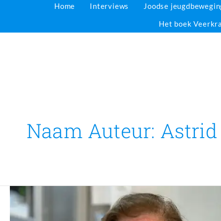
Home
Interviews
Joodse jeugdbewegi
Het boek Veerkr
Naam Auteur: Astrid
Tirza
(Carla)