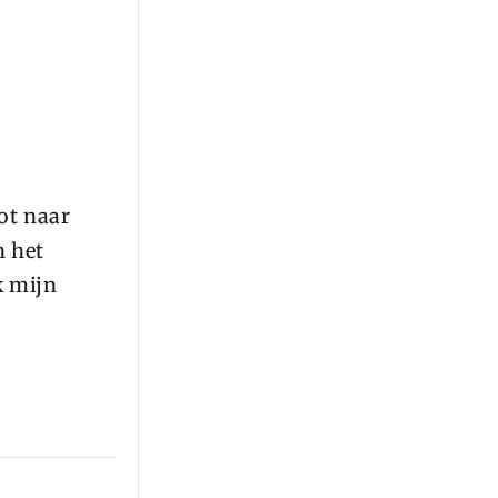
ot naar
n het
k mijn