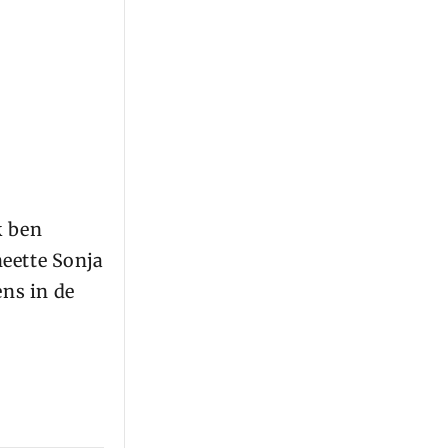
k ben
eette Sonja
ens in de