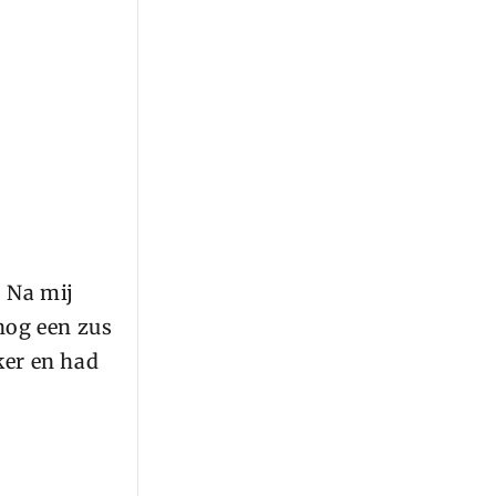
 Na mij
nog een zus
ker en had