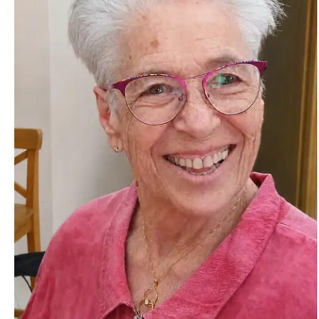
Ben
Ami