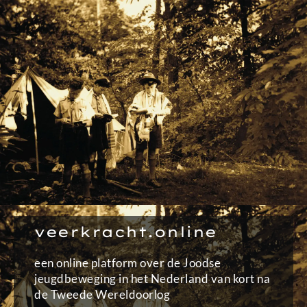
Ga
naar
de
inhoud
veerkracht.online
een online platform over de Joodse
jeugdbeweging in het Nederland van kort na
de Tweede Wereldoorlog