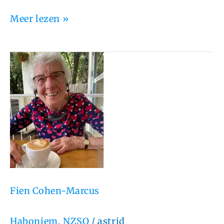
Meer lezen »
Fien
Cohen-
Marcus
Fien Cohen-Marcus
Haboniem
,
NZSO
/
astrid