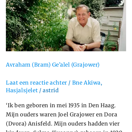
(Bram)
Ge’alel
(Grajower)
Avraham (Bram) Ge’alel (Grajower)
Laat een reactie achter
/
Bne Akiwa
,
Hasjalsjelet
/
astrid
‘Ik ben geboren in mei 1935 in Den Haag.
Mijn ouders waren Joel Grajower en Dora
(Dvora) Anisfeld. Mijn ouders hadden vier